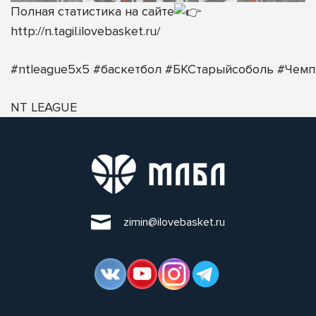
Полная статистика на сайте
http://n.tagil.ilovebasket.ru/
#ntleague5х5
#баскетбол
#БКСтарыйсоболь
#Чемп
NT LEAGUE
zimin@ilovebasket.ru