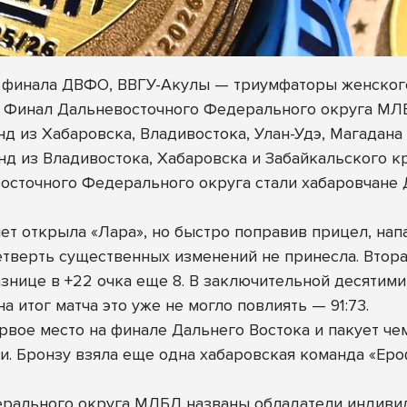
 финала ДВФО, ВВГУ-Акулы — триумфаторы женског
ся Финал Дальневосточного Федерального округа МЛ
нд из Хабаровска, Владивостока, Улан-Удэ, Магадан
нд из Владивостока, Хабаровска и Забайкальского кр
осточного Федерального округа стали хабаровчан
ет открыла «Лара», но быстро поправив прицел, нап
 четверть существенных изменений не принесла. Втор
нице в +22 очка еще 8. В заключительной десятими
а итог матча это уже не могло повлиять — 91:73.
рвое место на финале Дальнего Востока и пакует ч
. Бронзу взяла еще одна хабаровская команда «Ер
ерального округа МЛБЛ названы обладатели индиви