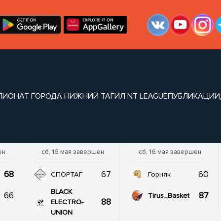
ПИОНАТ ГОРОДА НИЖНИЙ ТАГИЛ NT LEAGUE
ПУБЛИКАЦИИ
ен
сб, 16 мая завершен
сб, 16 мая завершен
68
67
60
СПОРТАГ
Горняк
BLACK
66
87
Tirus_Basket
88
ELECTRO-
UNION