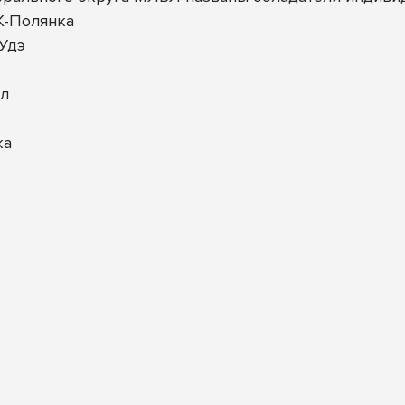
К-Полянка
-Удэ
ал
ка