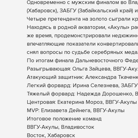
Одновременно с мужским финалом во Влад
(Хабаровск), ЗАБГУ (Забайкальский край) 
Четыре претендента на золото сыграли кр
Находясь в родной акватории, «Акулы» ра
же время, продемонстрировали недюжинны
впечатляющие показатели конвертировали
снял вопросы по судьбе серебряных медал
По итогам финала Дальневосточного Фед
Разыгрывающая: Ольга Зайцева, ВВГУ-Ак
Атакующий защитник: Александра Ткаченк
Легкий форвард: Ирина Селезнева, ЗАБГУ
Тяжелый форвард: Надежда Дорошенко, В
Центровая: Екатерина Мороз, ВВГУ-Акулы
MVP: Елизавета Дейнега, ВВГУ-Акулы
Итоговое положение команд
ВВГУ-Акулы, Владивосток
Восток, Хабаровск