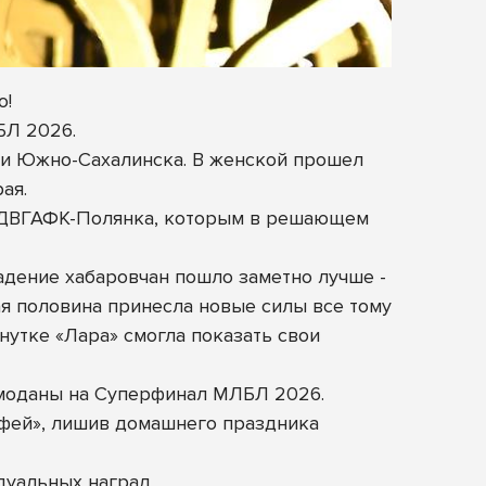
о!
БЛ 2026.
а и Южно-Сахалинска. В женской прошел
ая.
е ДВГАФК-Полянка, которым в решающем
адение хабаровчан пошло заметно лучше -
ая половина принесла новые силы все тому
нутке «Лара» смогла показать свои
емоданы на Суперфинал МЛБЛ 2026.
офей», лишив домашнего праздника
дуальных наград