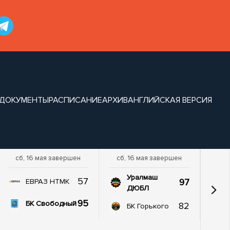
ДОКУМЕНТЫ
РАСПИСАНИЕ
АРХИВ
АНГЛИЙСКАЯ ВЕРСИЯ
сб, 16 мая завершен
сб, 16 мая завершен
Уралмаш
57
97
ЕВРАЗ НТМК
ДЮБЛ
95
БК Свободный
82
БК Горького