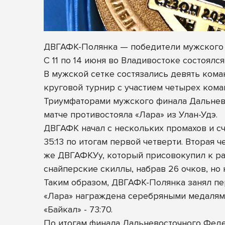
ДВГАФК-Полянка — победители мужского
С 11 по 14 июня во Владивостоке состоял
В мужской сетке состязались девять кома
круговой турнир с участием четырех кома
Триумфаторами мужского
финала Дальнев
матче противостояла «Лара» из Улан-Удэ.
ДВГАФК начал с нескольких промахов и сч
35:13 по итогам первой четверти. Вторая
же ДВГАФКУу, который присовокупил к раз
снайперские скиллы, набрав 26 очков, но н
Таким образом, ДВГАФК-Полянка занял пе
«Лара» награждена серебряными медалями
«Байкал» - 73:70.
По итогам финала Дальневосточного Фед