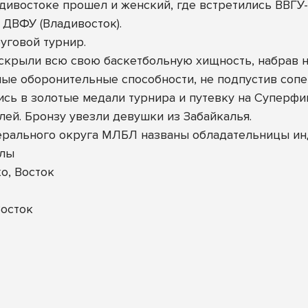
ивостоке прошел и женский, где встретились ВВГУ-А
и ДВФУ (Владивосток).
уговой турнир.
скрыли всю свою баскетбольную хищность, набрав не
е оборонительные способности, не подпустив сопер
сь в золотые медали турнира и путевку на Суперфи
ей. Бронзу увезли девушки из Забайкалья.
ерального округа МЛБЛ названы обладательницы и
улы
о, Восток
осток