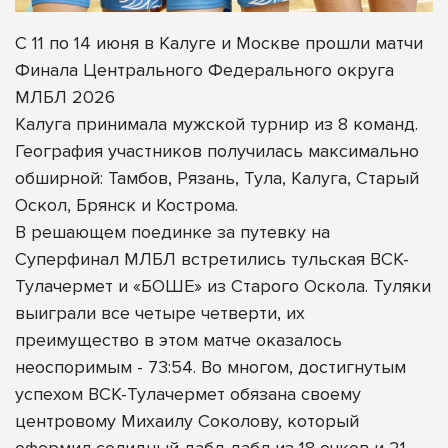
С 11 по 14 июня в Калуге и Москве прошли матчи
Финала Центрального Федерального округа
МЛБЛ 2026
Калуга принимала мужской турнир из 8 команд.
География участников получилась максимально
обширной: Тамбов, Рязань, Тула, Калуга, Старый
Оскол, Брянск и Кострома.
В решающем поединке за путевку на
Суперфинал МЛБЛ встретились тульская ВСК-
Тулачермет и «БОШЕ» из Старого Оскола. Туляки
выиграли все четыре четверти, их
преимущество в этом матче оказалось
неоспоримым - 73:54. Во многом, достигнутым
успехом ВСК-Тулачермет обязана своему
центровому Михаилу Соколову, который
оформил солидный дабл-дабл из 18 очков и 21