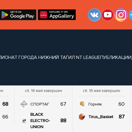
ПИОНАТ ГОРОДА НИЖНИЙ ТАГИЛ NT LEAGUE
ПУБЛИКАЦИИ
ен
сб, 16 мая завершен
сб, 16 мая завершен
68
67
60
СПОРТАГ
Горняк
BLACK
66
87
Tirus_Basket
88
ELECTRO-
UNION