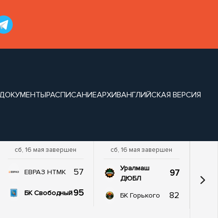
ДОКУМЕНТЫ
РАСПИСАНИЕ
АРХИВ
АНГЛИЙСКАЯ ВЕРСИЯ
сб, 16 мая завершен
сб, 16 мая завершен
Уралмаш
57
97
ЕВРАЗ НТМК
ДЮБЛ
95
БК Свободный
82
БК Горького