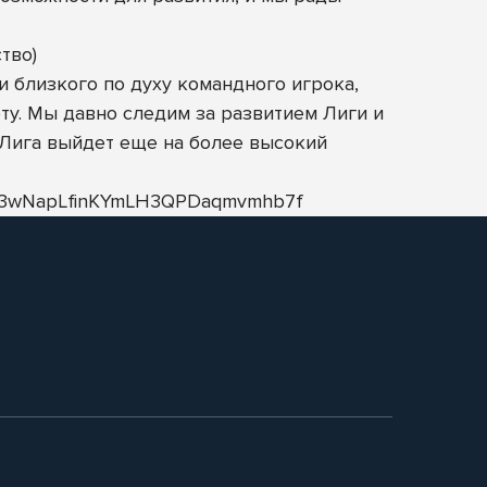
тво)
 близкого по духу командного игрока,
ту. Мы давно следим за развитием Лиги и
 Лига выйдет еще на более высокий
Bfx3wNapLfinKYmLH3QPDaqmvmhb7f