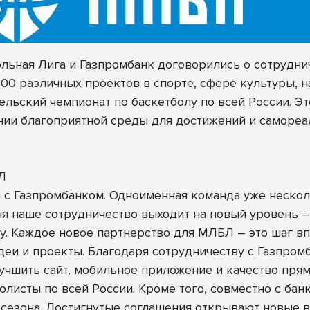
ьная Лига и Газпромбанк договорились о сотруднич
0 различных проектов в спорте, сфере культуры, н
льский чемпионат по баскетболу по всей России. Э
ии благоприятной среды для достижений и самореа
Л
 с Газпромбанком. Одноименная команда уже нескол
ня наше сотрудничество выходит на новый уровень 
у. Каждое новое партнерство для МЛБЛ – это шаг в
еи и проекты. Благодаря сотрудничеству с Газпром
учшить сайт, мобильное приложение и качество пря
болисты по всей России. Кроме того, совместно с ба
 сезона. Достигнутые соглашения открывают новые в