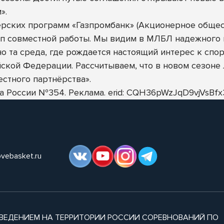
».
ерских программ «Газпромбанк» (Акционерное общес
п совместной работы. Мы видим в МЛБЛ надежного и
о та среда, где рождается настоящий интерес к спор
ской Федерации. Рассчитываем, что в новом сезоне
естного партнёрства».
нка России №354. Реклама. erid: CQH36pWzJqD9vjVs
ovebasket.ru
ВЕДЕНИЕМ НА ТЕРРИТОРИИ РОССИИ СОРЕВНОВАНИЙ ПО